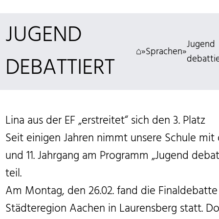
nach:
JUGEND
Jugend
⌂
»
Sprachen
»
DEBATTIERT
debatti
Lina aus der EF „erstreitet“ sich den 3. Platz
Seit einigen Jahren nimmt unsere Schule mit
und 11. Jahrgang am Programm „Jugend debatt
teil.
Am Montag, den 26.02. fand die Finaldebatte
Städteregion Aachen in Laurensberg statt. Do