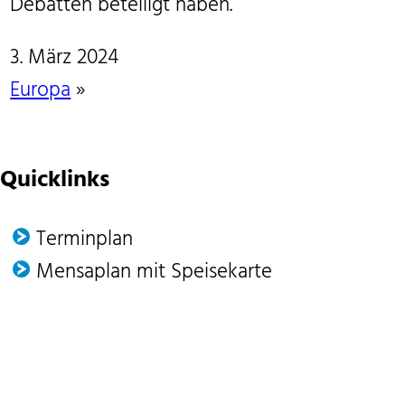
Debatten beteiligt haben.
3. März 2024
Europa
»
Quicklinks
Terminplan
Mensaplan mit Speisekarte
uCloud
Logineo
Technik-Support
Förder­verein