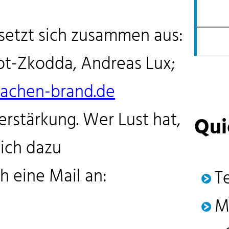
setzt sich zusammen aus:
t-Zkodda, Andreas Lux;
aachen-brand.de
rstärkung. Wer Lust hat,
Qui
lich dazu
h eine Mail an:
T
M