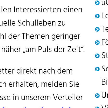
u
allen Interessierten einen
L
uelle Schulleben zu
T
ahl der Themen geringer
F
 näher „am Puls der Zeit“.
S
S
tter direkt nach dem
B
ch erhalten, melden Sie
U
esse in unserem Verteiler