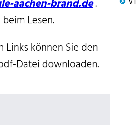
V
le-aachen-brand.de
.
 beim Lesen.
n Links können Sie den
.pdf-Datei downloaden.