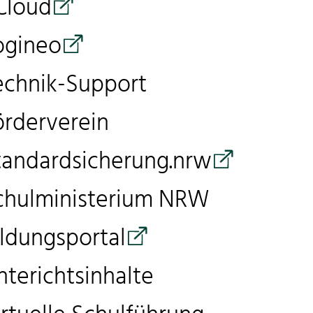
Cloud
ogineo
echnik-Support
örder­verein
tandardsicherung.nrw
chulministerium NRW
ildungsportal
nterichtsinhalte