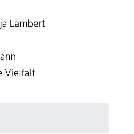
nja Lambert
mann
 Vielfalt