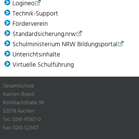
Logineo
Technik-Support
Förder­verein
Standardsicherung.nrw
Schulministerium NRW Bildungsportal
Unterichtsinhalte
Virtuelle Schulführung
Gesamtschule
Aachen-Brand
Rombachstraße 99
52078 Aachen
Tel.: 0241-41367-0
Fax: 0241-523417