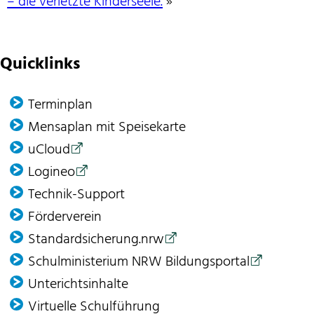
– die verletzte Kinderseele.
»
Quicklinks
Terminplan
Mensaplan mit Speisekarte
uCloud
Logineo
Technik-Support
Förder­verein
Standardsicherung.nrw
Schulministerium NRW Bildungsportal
Unterichtsinhalte
Virtuelle Schulführung