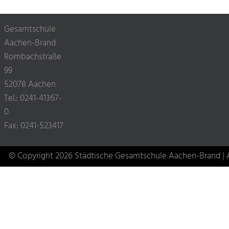
Gesamtschule
Aachen-Brand
Rombachstraße
99
52078 Aachen
Tel.: 0241-41367-
0
Fax: 0241-523417
© Copyright 2026 Städtische Gesamtschule Aachen-Brand | A