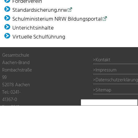
Förder­verein
Standardsicherung.nrw
Schulministerium NRW Bildungsportal
Unterichtsinhalte
Virtuelle Schulführung
Gesamtschule
Kontakt
Aachen-Brand
Impressum
Rombachstraße
99
Datenschutzerklärung
52078 Aachen
Sitemap
Tel.: 0241-
41367-0
Suchen
Fax: 0241-
nach:
523417
© Copyright 2026 Städtische Gesamtschule Aachen-Brand | Alle
Rechte vorbehalten.