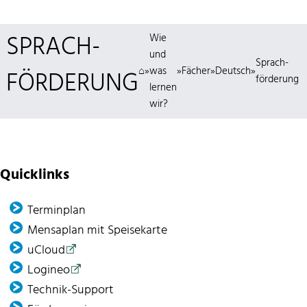
SPRACH­
Wie
und
Sprach­
⌂
»
was
»
Fächer
»
Deutsch
»
FÖRDERUNG
förderung
lernen
wir?
Quicklinks
Terminplan
Mensaplan mit Speisekarte
uCloud
Logineo
Technik-Support