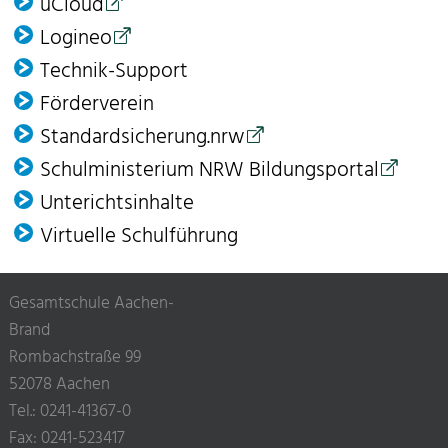
uCloud
Logineo
Technik-Support
Förder­verein
Standardsicherung.nrw
Schulministerium NRW Bildungsportal
Unterichtsinhalte
Virtuelle Schulführung
Gesamtschule Aachen-
Brand
Rombachstraße 99
52078 Aachen
Tel.: 0241-41367-0
Fax: 0241-523417